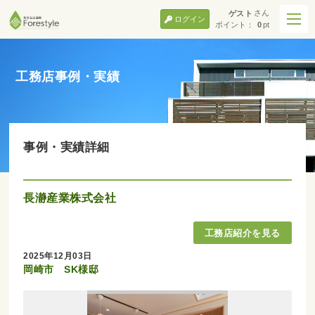
さん
ゲスト
ログイン
ポイント：
0
pt
工務店事例・実績
事例・実績詳細
長瀞産業株式会社
2025年12月03日
岡崎市 SK様邸