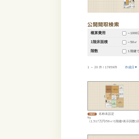
概算費用
～100
1階床面積
～50㎡
階数
１階建
1 ～ 20 件 / 17859件
作成日▼
名称未設定
fry
（1,517万円/56㎡/1階建/表示回数1