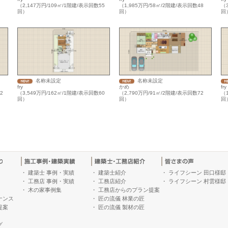
（2,147万円/109㎡/1階建/表示回数55
（1,985万円/58㎡/2階建/表示回数48
（3
回）
回）
回
名称未設定
名称未設定
fry
かめ
fry
2
（3,549万円/162㎡/1階建/表示回数60
（2,790万円/91㎡/2階建/表示回数72
（1
回）
回）
回
・
建築士 事例・実績
・
建築士紹介
・
ライフシーン 田口様邸
・
工務店 事例・実績
・
工務店紹介
・
ライフシーン 村雲様邸
・
木の家事例集
・
工務店からのプラン提案
ナンス
・
匠の流儀 林業の匠
提案
・
匠の流儀 製材の匠
グ