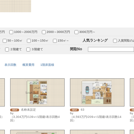
0万円
1000～2000万円
2000～3000万円
3000万円～
人気ランキング
50～100㎡
100～150㎡
150㎡～
入賞間取の
間取No
て
２階建て
３階建て
表示回数
概算費用
1階床面積
名称未設定
63
fry
fry
fry
回）
（3,304万円/139㎡/1階建/表示回数4
（4,593万円/209㎡/1階建/表示回数14
（3
回）
回）
回