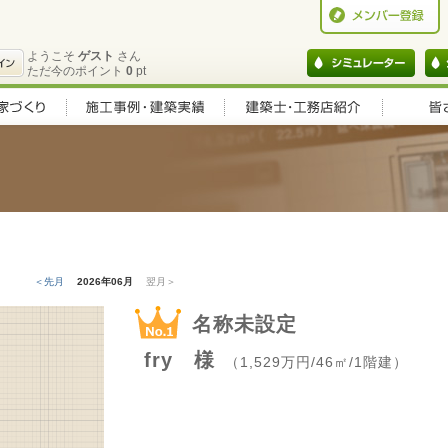
ようこそ
ゲスト
さん
ただ今のポイント
0
pt
＜先月
2026年06月
翌月＞
名称未設定
fry 様
（1,529万円/46㎡/1階建）