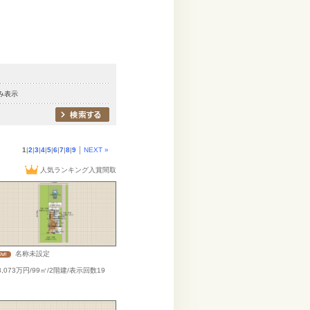
み表示
1
|
2
|
3
|
4
|
5
|
6
|
7
|
8
|
9
NEXT »
人気ランキング入賞間取
名称未設定
,073万円/99㎡/2階建/表示回数19
）