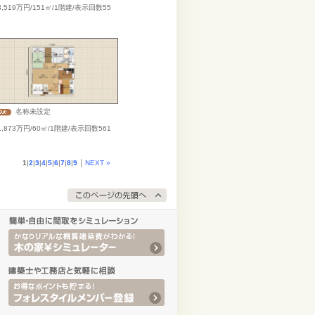
,519万円/151㎡/1階建/表示回数55
）
名称未設定
,873万円/60㎡/1階建/表示回数561
）
1
|
2
|
3
|
4
|
5
|
6
|
7
|
8
|
9
NEXT »