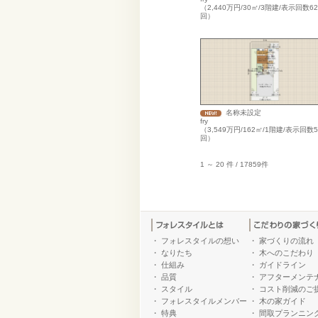
（2,440万円/30㎡/3階建/表示回数62
回）
名称未設定
fry
（3,549万円/162㎡/1階建/表示回数5
回）
1 ～ 20 件 / 17859件
・
フォレスタイルの想い
・
家づくりの流れ
・
なりたち
・
木へのこだわり
・
仕組み
・
ガイドライン
・
品質
・
アフターメンテ
・
スタイル
・
コスト削減のご
・
フォレスタイルメンバー
・
木の家ガイド
・
特典
・
間取プランニン