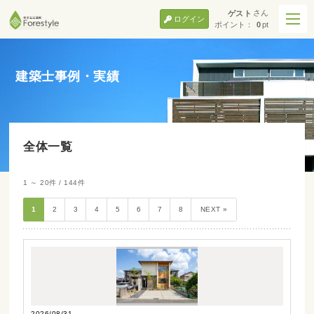
さん
ゲスト
ログイン
ポイント：
0
pt
建築士事例・実績
全体一覧
1 ～ 20件 / 144件
1
2
3
4
5
6
7
8
NEXT »
2026/08/31