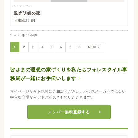
2022/09/06
風光明媚の家
[有建築設計舎]
1 ～ 20件 / 144件
1
2
3
4
5
6
7
8
NEXT »
皆さまの理想の家づくりを私たちフォレスタイル事
務局が一緒にお手伝いします！
マイページからお気軽にご相談ください。ハウスメーカーではない
中立な立場からアドバイスさせていただきます。
メンバー無料登録する