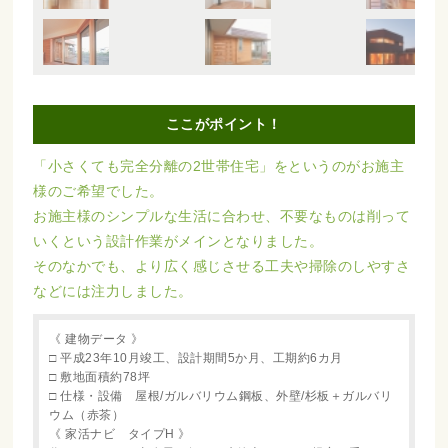
ここがポイント！
「小さくても完全分離の2世帯住宅」をというのがお施主
様のご希望でした。
お施主様のシンプルな生活に合わせ、不要なものは削って
いくという設計作業がメインとなりました。
そのなかでも、より広く感じさせる工夫や掃除のしやすさ
などには注力しました。
《 建物データ 》
□ 平成23年10月竣工、設計期間5か月、工期約6カ月
□ 敷地面積約78坪
□ 仕様・設備 屋根/ガルバリウム鋼板、外壁/杉板＋ガルバリ
ウム（赤茶）
《 家活ナビ タイプH 》