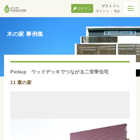
さん
ゲスト
ログイン
ポイント：
0
pt
木の家 事例集
Pickup ウッドデッキでつながる二世帯住宅
11 素の家