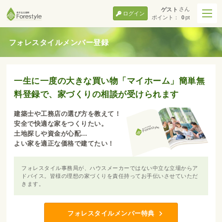
さん
ゲスト
ログイン
ポイント：
0
pt
フォレスタイルメンバー登録
一生に一度の大きな買い物「マイホーム」簡単無
料登録で、家づくりの相談が受けられます
建築士や工務店の選び方を教えて！
安全で快適な家をつくりたい。
土地探しや資金が心配…
よい家を適正な価格で建てたい！
フォレスタイル事務局が、ハウスメーカーではない中立な立場からア
ドバイス。皆様の理想の家づくりを責任持ってお手伝いさせていただ
きます。
フォレスタイルメンバー特典