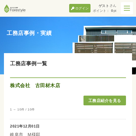
さん
ゲスト
ログイン
ポイント：
0
pt
工務店事例・実績
工務店事例一覧
株式会社 古田材木店
1 ～ 10件 / 10件
2021年12月01日
岐阜市 M様邸