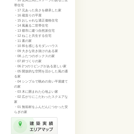
・18 玄関土間にストーブのある二世
帯住宅
・17 元あった良さを継承した家
・16 蔵造りの平屋
・15 おしゃれな適正価格住宅
・14 風薫る二世帯住宅
・13 都市に建つ自然派住宅
・12 ねこと共生する住宅
・11 素の家
・10 和を感じるモダンハウス
・09 大きな吹き抜けのある家
・08 ふたつのボックスの家
・07 絆づくりの家
・06 2つのリビングがある楽しい家
・05 開放的な空間を活かした風の通
る家
・04 シンプルで眺めの良い平屋建て
の家
・03 木に囲まれた心地よい家
・02 広がりにこだわったスクエアな
家
・01 無垢材をふんだんにつかった安
らぎの家