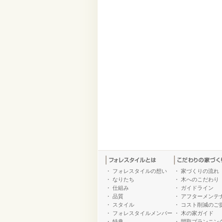
・
フォレスタイルの想い
・
家づくりの流れ
・
なりたち
・
木へのこだわり
・
仕組み
・
ガイドライン
・
品質
・
アフターメンテ
・
スタイル
・
コスト削減のご
・
フォレスタイルメンバー
・
木の家ガイド
・
特典
・
間取プランニン