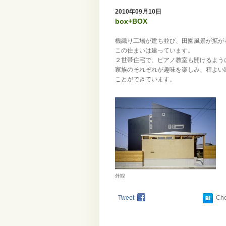
2010年09月10日
box+BOX
機織り工場が建ち並び、田園風景が拡が
この住まいは建っています。
２世帯住宅で、ピアノ教室も開けるよう
家族のそれぞれが趣味を楽しみ、程よい
ことができています。
外観
Tweet
Ch