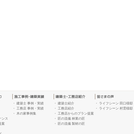
・
建築士 事例・実績
・
建築士紹介
・
ライフシーン 田口様邸
・
工務店 事例・実績
・
工務店紹介
・
ライフシーン 村雲様邸
・
木の家事例集
・
工務店からのプラン提案
ナンス
・
匠の流儀 林業の匠
提案
・
匠の流儀 製材の匠
グ