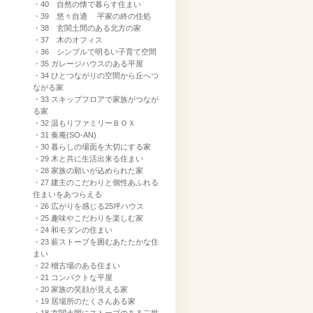
・40 自然の懐で暮らす住まい
・39 悠々自適 平家の終の住処
・38 玄関土間のある北方の家
・37 木のオフィス
・36 シンプルで明るい子育て空間
・35 ガレージハウスのある平屋
・34 ひとつながりの空間から丘へつ
ながる家
・33 スキップフロアで家族がつなが
る家
・32 温もりファミリーＢＯＸ
・31 奏庵(SO-AN)
・30 暮らしの場面を大切にする家
・29 木と共に生活出来る住まい
・28 家族の願いが込められた家
・27 建主のこだわりと個性あふれる
住まいをあつらえる
・26 広がりを感じる25坪ハウス
・25 趣味やこだわりを楽しむ家
・24 和モダンの住まい
・23 薪ストーブを囲むあたたかな住
まい
・22 稽古場のある住まい
・21 コンパクトな平屋
・20 家族の笑顔が見える家
・19 居場所のたくさんある家