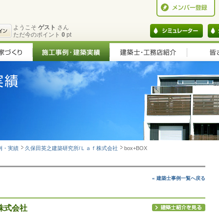
ようこそ
ゲスト
さん
ただ今のポイント
0
pt
例・実績
久保田英之建築研究所/Ｌａｆ株式会社
box+BOX
« 建築士事例一覧へ戻る
株式会社