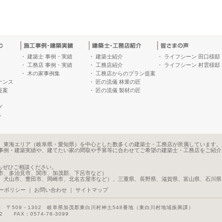
・
建築士 事例・実績
・
建築士紹介
・
ライフシーン 田口様邸
・
工務店 事例・実績
・
工務店紹介
・
ライフシーン 村雲様邸
・
木の家事例集
・
工務店からのプラン提案
ナンス
・
匠の流儀 林業の匠
提案
・
匠の流儀 製材の匠
グ
ト
、東海エリア（岐阜県・愛知県）を中心とした数多くの建築士・工務店が所属しています。
事例・建築実績や、建てたい家の間取や予算等に合わせてご希望の建築士・工務店をご紹介
もぜひご相談ください。
市、多治見市、関市、加茂郡、下呂市など）
、犬山市、豊田市、岡崎市、北名古屋市など）、三重県、長野県、滋賀県、富山県、石川県
ーポリシー
｜
お問い合わせ
｜
サイトマップ
]
〒509－1302 岐阜県加茂郡東白川村神土548番地（東白川村地域振興課）
22 FAX：0574-78-3099