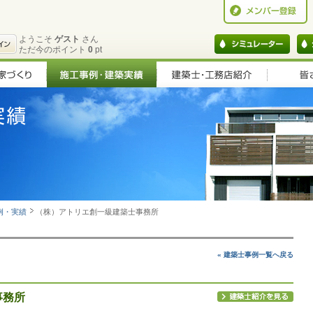
ようこそ
ゲスト
さん
ただ今のポイント
0
pt
例・実績
（株）アトリエ創一級建築士事務所
« 建築士事例一覧へ戻る
事務所