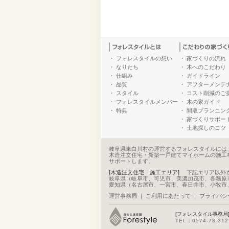
・
フォレスタイルの想い
・
家づくりの流れ
・
なりたち
・
木へのこだわり
・
仕組み
・
ガイドライン
・
品質
・
アフターメンテ
・
スタイル
・
コスト削減のご
・
フォレスタイルメンバー
・
木の家ガイド
・
特典
・
間取プランニン
・
家づくりサポー
・
土地探しのコツ
岐阜県東白川村の運営するフォレスタイルには
木造注文住宅・新築一戸建てマイホームの施工
サポートします。
[木造注文住宅 施工エリア]
下記エリア以外
岐阜県（岐阜市、可児市、美濃加茂市、各務原
愛知県（名古屋市、一宮市、春日井市、小牧市
運営事務局
｜
ご利用にあたって
｜
プライバシ
[フォレスタイル事務局
TEL：0574-78-31