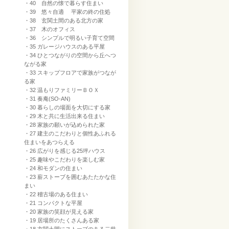
・40 自然の懐で暮らす住まい
・39 悠々自適 平家の終の住処
・38 玄関土間のある北方の家
・37 木のオフィス
・36 シンプルで明るい子育て空間
・35 ガレージハウスのある平屋
・34 ひとつながりの空間から丘へつ
ながる家
・33 スキップフロアで家族がつなが
る家
・32 温もりファミリーＢＯＸ
・31 奏庵(SO-AN)
・30 暮らしの場面を大切にする家
・29 木と共に生活出来る住まい
・28 家族の願いが込められた家
・27 建主のこだわりと個性あふれる
住まいをあつらえる
・26 広がりを感じる25坪ハウス
・25 趣味やこだわりを楽しむ家
・24 和モダンの住まい
・23 薪ストーブを囲むあたたかな住
まい
・22 稽古場のある住まい
・21 コンパクトな平屋
・20 家族の笑顔が見える家
・19 居場所のたくさんある家