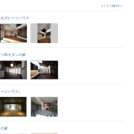
1
2
NEXT »
あるガレージハウス
建つ和モダンの家
レージハウス）
町の家