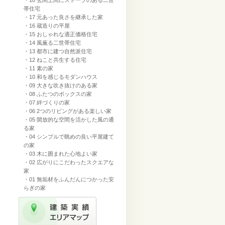
・18 玄関土間にストーブのある二世
帯住宅
・17 元あった良さを継承した家
・16 蔵造りの平屋
・15 おしゃれな適正価格住宅
・14 風薫る二世帯住宅
・13 都市に建つ自然派住宅
・12 ねこと共生する住宅
・11 素の家
・10 和を感じるモダンハウス
・09 大きな吹き抜けのある家
・08 ふたつのボックスの家
・07 絆づくりの家
・06 2つのリビングがある楽しい家
・05 開放的な空間を活かした風の通
る家
・04 シンプルで眺めの良い平屋建て
の家
・03 木に囲まれた心地よい家
・02 広がりにこだわったスクエアな
家
・01 無垢材をふんだんにつかった安
らぎの家