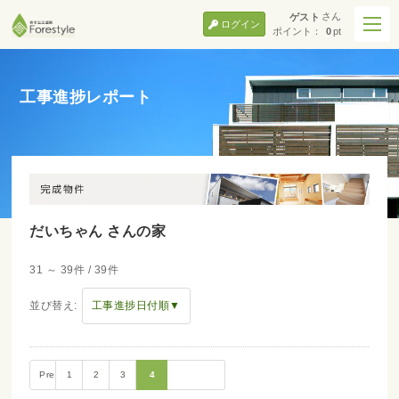
さん
ゲスト
ログイン
ポイント：
0
pt
工事進捗レポート
だいちゃん さんの家
31 ～ 39件 / 39件
並び替え:
工事進捗日付順▼
Prev
1
2
3
4