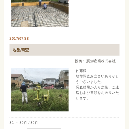
2017/07/28
地盤調査
投稿：[長瀞産業株式会社]
佐藤様
地盤調査お立合いありがと
うございました。
調査結果が入り次第、ご連
絡および書類をお送りいた
します。
31 ～ 39件 / 39件