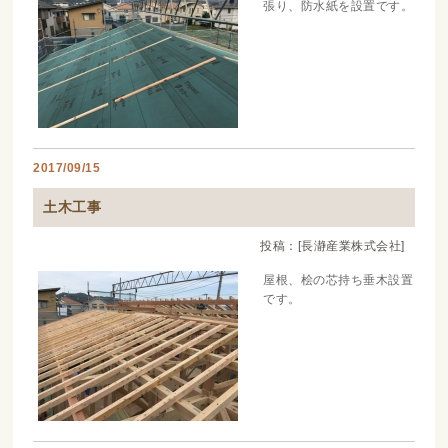
張り、防水紙を設置です。
2017/09/15
土木工事
投稿：[長瀞産業株式会社]
屋根、桧の芯持ち垂木設置
です。