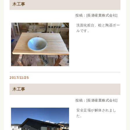
木工事
投稿：[長瀞産業株式会社]
洗面化粧台、桧と陶器ボー
ルです。
2017/11/25
木工事
投稿：[長瀞産業株式会社]
安全足場が解体されまし
た。