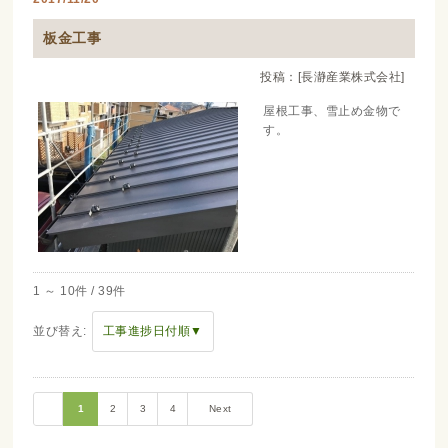
板金工事
投稿：[長瀞産業株式会社]
屋根工事、雪止め金物で
す。
1 ～ 10件 / 39件
並び替え:
工事進捗日付順▼
1
2
3
4
Next