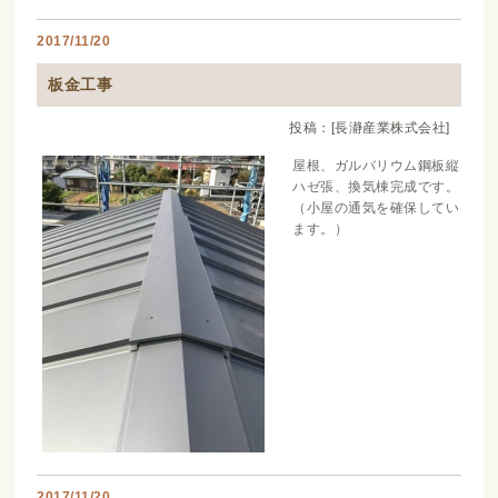
2017/11/20
板金工事
投稿：[長瀞産業株式会社]
屋根、ガルバリウム鋼板縦
ハゼ張、換気棟完成です。
（小屋の通気を確保してい
ます。）
2017/11/20