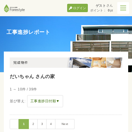
さん
ゲスト
ログイン
ポイント：
0
pt
工事進捗レポート
だいちゃん さんの家
1 ～ 10件 / 39件
並び替え:
工事進捗日付順▼
1
2
3
4
Next