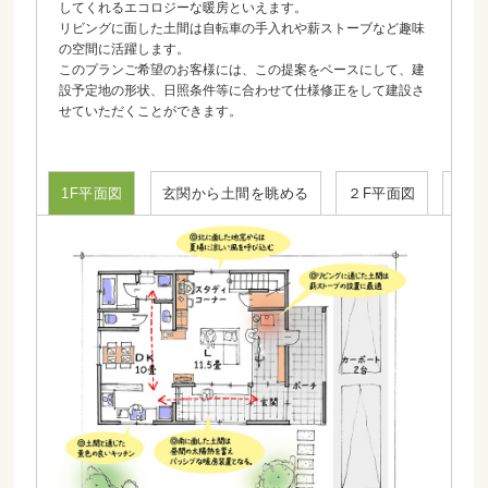
してくれるエコロジーな暖房といえます。
リビングに面した土間は自転車の手入れや薪ストーブなど趣味
の空間に活躍します。
このプランご希望のお客様には、この提案をベースにして、建
設予定地の形状、日照条件等に合わせて仕様修正をして建設さ
せていただくことができます。
1F平面図
玄関から土間を眺める
２F平面図
南面