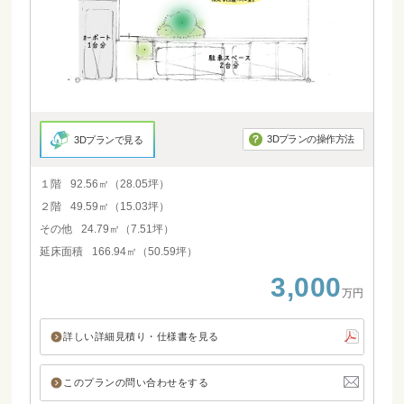
3Dプランの操作方法
3Dプランで見る
１階
92.56㎡（28.05坪）
２階
49.59㎡（15.03坪）
その他
24.79㎡（7.51坪）
延床面積
166.94㎡（50.59坪）
3,000
万円
詳しい詳細見積り・仕様書を見る
このプランの問い合わせをする