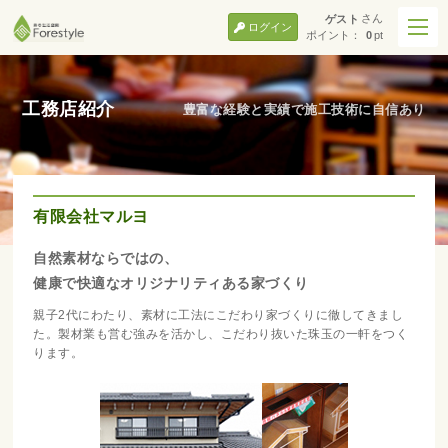
さん
ゲスト
ログイン
ポイント：
0
pt
工務店紹介
豊富な経験と実績で施工技術に自信あり
有限会社マルヨ
自然素材ならではの、
健康で快適なオリジナリティある家づくり
親子2代にわたり、素材に工法にこだわり家づくりに徹してきまし
た。製材業も営む強みを活かし、こだわり抜いた珠玉の一軒をつく
ります。