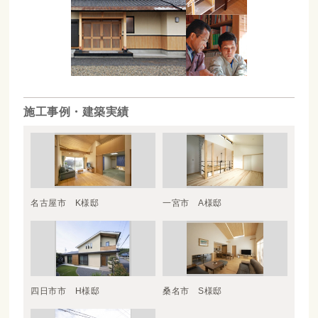
施工事例・建築実績
名古屋市 K様邸
一宮市 A様邸
四日市市 H様邸
桑名市 S様邸