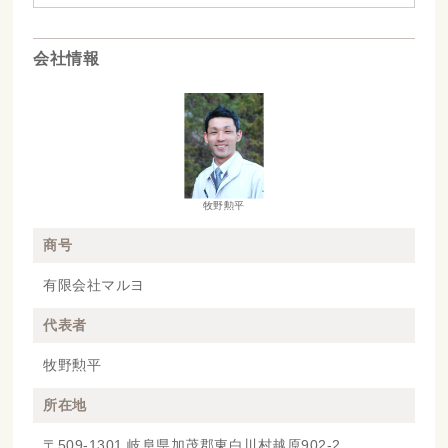
会社情報
牧野勲平
商号
有限会社マルヨ
代表者
牧野勲平
所在地
〒509-1301 岐阜県加茂郡東白川村越原902-2