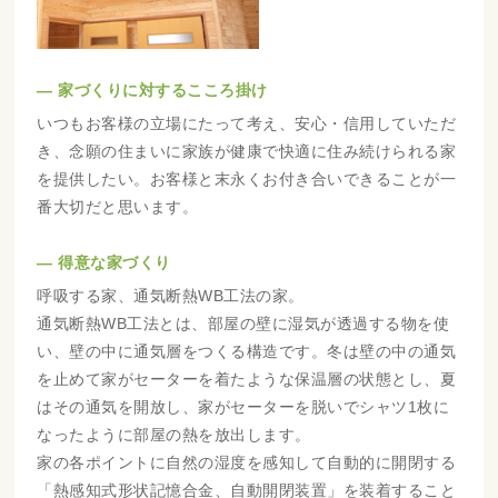
― 家づくりに対するこころ掛け
いつもお客様の立場にたって考え、安心・信用していただ
き、念願の住まいに家族が健康で快適に住み続けられる家
を提供したい。お客様と末永くお付き合いできることが一
番大切だと思います。
― 得意な家づくり
呼吸する家、通気断熱WB工法の家。
通気断熱WB工法とは、部屋の壁に湿気が透過する物を使
い、壁の中に通気層をつくる構造です。冬は壁の中の通気
を止めて家がセーターを着たような保温層の状態とし、夏
はその通気を開放し、家がセーターを脱いでシャツ1枚に
なったように部屋の熱を放出します。
家の各ポイントに自然の湿度を感知して自動的に開閉する
「熱感知式形状記憶合金、自動開閉装置」を装着すること