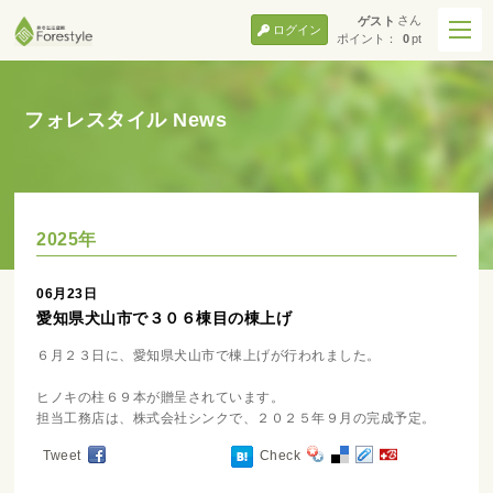
さん
ゲスト
ログイン
ポイント：
0
pt
フォレスタイル News
2025年
06月23日
愛知県犬山市で３０６棟目の棟上げ
６月２３日に、愛知県犬山市で棟上げが行われました。
ヒノキの柱６９本が贈呈されています。
担当工務店は、株式会社シンクで、２０２５年９月の完成予定。
Tweet
Check