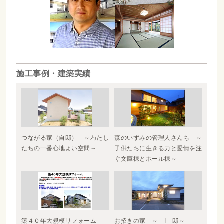
施工事例・建築実績
つながる家（自邸） ～わたし
森のいずみの管理人さんち ～
たちの一番心地よい空間～
子供たちに生きる力と愛情を注
ぐ文庫棟とホール棟～
築４０年大規模リフォーム
お招きの家 ～ I 邸～