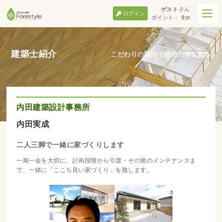
さん
ゲスト
ログイン
ポイント：
0
pt
建築士紹介
こだわりの設計で理想の家を創る
内田建築設計事務所
内田実成
二人三脚で一緒に家づくりします
一期一会を大切に、計画段階から引渡・その後のメンテナンスま
で、一緒に「ここち良い家づくり」を致します。