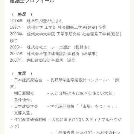
建築士プロフィール
（ 略歴 ）
1974年 岐阜県揖斐郡生まれ
1997年 信州大学 工学部 社会開発工学科(建築) 卒業
2000年 信州大学大学院 工学系研究科 社会開発工学科(建築)
修了
2005年 株式会社エーシーエ設計（長野市）
2007年 株式会社窪江建築設計事務所（岐阜市）
2007年 内田建築設計事務所 設立
（ 賞歴 ）
・日本建築家協会 －長野県学生卒業設計コンクール：「銅
賞」
・朝日新聞社 －人と自然-ともに生きる住まい大賞：
「選外佳作」
・日本建築学会 －学会設計競技「『市場』をつくる」：
「支部入選」
・住宅産業研修財団 －大地に還る住宅(サスティナブルハウジ
ング)
：「最優秀賞-日本住宅・木材技術セン