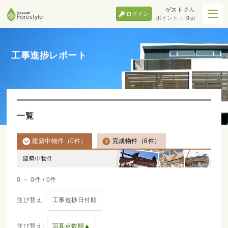
さん
ゲスト
ログイン
ポイント：
0
pt
工事進捗レポート
一覧
建築中物件（
0
件）
完成物件（
6
件）
0 ～ 0件 / 0件
並び替え:
工事進捗日付順
並び替え:
写真点数順▲