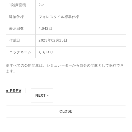
1階床面積
2㎡
建物仕様
フォレスタイル標準仕様
表示回数
4,642回
作成日
2023年02月25日
ニックネーム
りりりり
※すべての公開間取は、シミュレーターから自分の間取として保存でき
ます。
« PREV
NEXT »
CLOSE