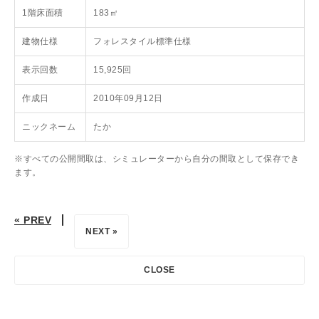
1階床面積
183㎡
建物仕様
フォレスタイル標準仕様
表示回数
15,925回
作成日
2010年09月12日
ニックネーム
たか
※すべての公開間取は、シミュレーターから自分の間取として保存でき
ます。
« PREV
NEXT »
CLOSE