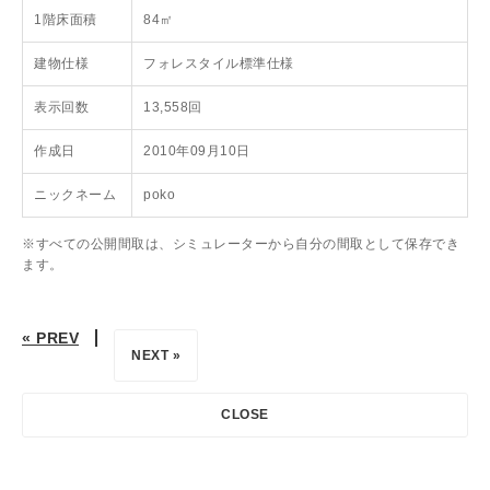
1階床面積
84㎡
建物仕様
フォレスタイル標準仕様
表示回数
13,558回
作成日
2010年09月10日
ニックネーム
poko
※すべての公開間取は、シミュレーターから自分の間取として保存でき
ます。
« PREV
NEXT »
CLOSE