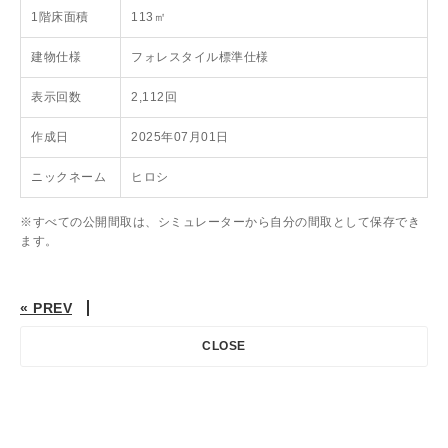
1階床面積
113㎡
建物仕様
フォレスタイル標準仕様
表示回数
2,112回
作成日
2025年07月01日
ニックネーム
ヒロシ
※すべての公開間取は、シミュレーターから自分の間取として保存でき
ます。
« PREV
CLOSE