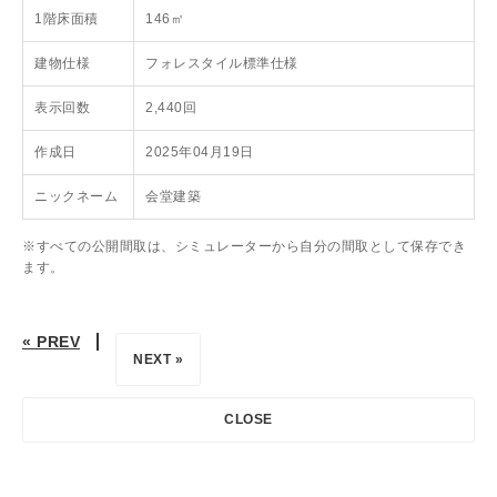
1階床面積
146㎡
建物仕様
フォレスタイル標準仕様
表示回数
2,440回
作成日
2025年04月19日
ニックネーム
会堂建築
※すべての公開間取は、シミュレーターから自分の間取として保存でき
ます。
« PREV
NEXT »
CLOSE