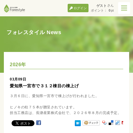
さん
ゲスト
ログイン
ポイント：
0
pt
フォレスタイル News
2026年
03月09日
愛知県一宮市で３１２棟目の棟上げ
３月６日に、愛知県一宮市で棟上げが行われました。
ヒノキの柱７５本が贈呈されています。
担当工務店は、長瀞産業株式会社で、２０２６年８月の完成予定。